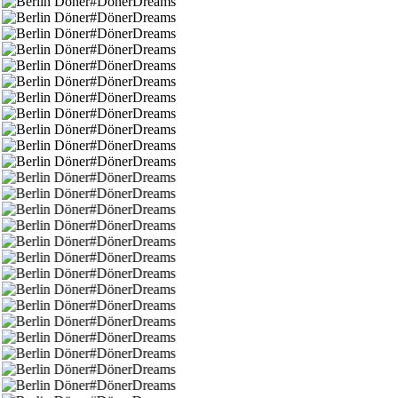
#DönerDreams
#DönerDreams
#DönerDreams
#DönerDreams
#DönerDreams
#DönerDreams
#DönerDreams
#DönerDreams
#DönerDreams
#DönerDreams
#DönerDreams
#DönerDreams
#DönerDreams
#DönerDreams
#DönerDreams
#DönerDreams
#DönerDreams
#DönerDreams
#DönerDreams
#DönerDreams
#DönerDreams
#DönerDreams
#DönerDreams
#DönerDreams
#DönerDreams