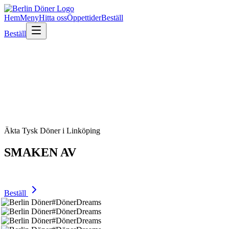
Hem
Meny
Hitta oss
Öppettider
Beställ
Beställ
Äkta Tysk Döner i Linköping
SMAKEN AV
BERLIN
Beställ
#DönerDreams
#DönerDreams
#DönerDreams